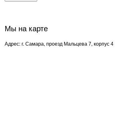
Мы на карте
Адрес:
г. Самара, проезд Мальцева 7, корпус 4
8 (846) 300-27-77
8 (800) 511-39-79
info@s-pod.ru
Меню
Главная
Подъемники
Услуги
Объекты